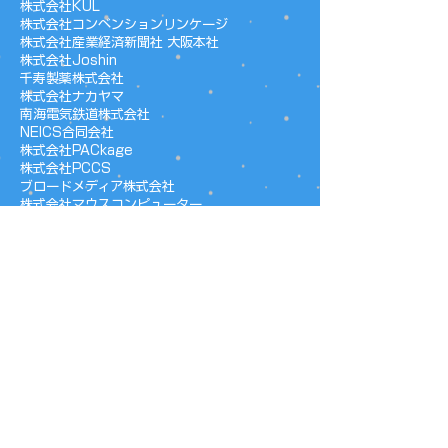
株式会社KUL
株式会社コンベンションリンケージ
株式会社産業経済新聞社 大阪本社
株式会社Joshin
​千寿製薬株式会社
株式会社ナカヤマ
南海電気鉄道株式会社
NEICS合同会社
株式会社PACkage
株式会社PCCS
ブロードメディア株式会社
​株式会社マウスコンピューター
REDEE株式会社
関連団体
（五十音順）
大阪府eスポーツ連合（JeSU Osaka）
堺eスポーツ協会
就労継続支援B型事業所 アイランド
就労継続支援B型事業所でじるみ
すずらんeスポーツWORLD高槻
みなとOSAKAスポーツコミッション