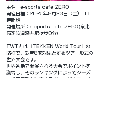
​主催：e-sports cafe ZERO
開催日程：2025年8月23日（土） 11
時開始
開催場所：e-sports cafe ZERO(泉北
高速鉄道深井駅徒歩0分)
TWTとは『TEKKEN World Tour』の
略称で、鉄拳8を対象とするツアー形式の
世界大会です。
世界各地で開催される大会でポイントを
獲得し、そのランキングによってシーズ
ン世界最強を決定するグローバルファイ
ナルへの進出者が決定します。
そのポイント獲得可能な大会を「e-
sports cafe ZERO」にて開催します！
​■詳細・エントリー
https://tonamel.com/competition/w
zjPz