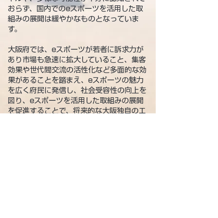
おらず、国内でのeスポーツを活用した取
組みの展開は緩やかなものとなっていま
す。
大阪府では、eスポーツが若者に訴求力が
あり市場も急速に拡大していること、集客
効果や世代間交流の活性化など多面的な効
果があることを踏まえ、eスポーツの魅力
を広く府民に発信し、社会受容性の向上を
図り、eスポーツを活用した取組みの展開
を促進することで、将来的な大阪独自のエ
ンタメコンテンツ化と関連産業の拡大をめ
ざしています。
その取組みの一環として、府内でeスポー
ツに積極的に取り組んでいる団体が相互に
情報共有や意見交換し、eスポーツの取組
みを生み出していく場である「大阪eスポ
ーツラウンドテーブル（Osaka eSports
Growth Guild）」（「OeGG」とい
う。）を設立し、取組みを進めています。