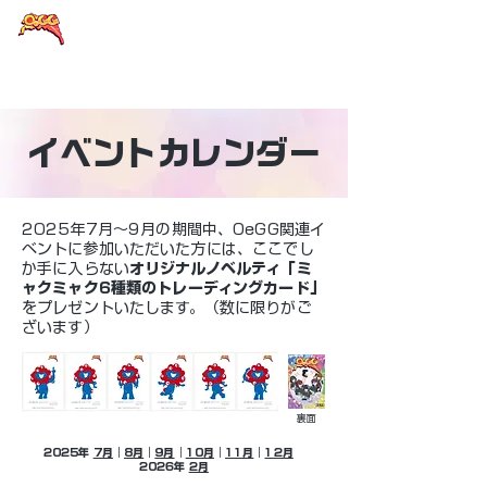
大阪eスポーツラウンドテーブル
イベントカレンダー
2025年7月～9月の期間中、OeGG関連イ
ベントに参加いただいた方には、ここでし
か手に入らない
オリジナルノベルティ「ミ
ャクミャク6種類のトレーディングカード」
をプレゼントいたします。（数に限りがご
ざいます）
裏面
2025年
7月
｜
8月
｜
9月
｜
10月
｜
11月
｜
12月
2026年
2月