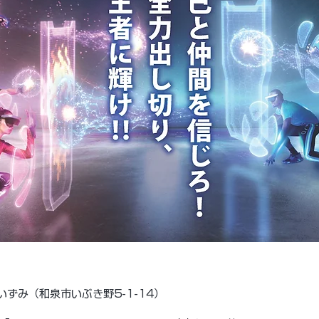
・いずみ（和泉市いぶき野5-1-14）