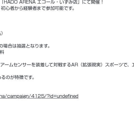
「HADO ARENA エコール・いずみ店」にて開催！
、初心者から経験者まで参加可能です。
名）
）
場合は抽選となります。
無料
アームセンサーを装着して対戦するAR（拡張現実）スポーツで、
めるのが特徴です。
rena/campaign/4125/?id=undefined