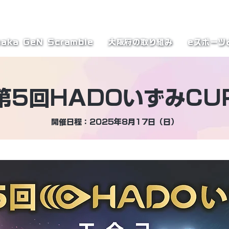
テーブル
aka GeN Scramble
大阪府の取り組み
eスポーツ
第5回HADOいずみCU
開催日程：2025年8月17日（日）