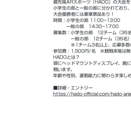
最先端ARスポーツ「HADO」の大会を
小学生の部と一般の部に分かれており
大会優勝者には豪華景品あり！
時間：小学生の部 11:00~13:00
一般の部 14:30~17:00
募集数：小学生の部 12チーム（36
一般の部 12チーム（36名
※1チーム3名以上、応募多数の
参加費：1,500円/名 ※観戦来場は
HADOとは？
頭にヘッドマウントディスプレイ、腕に
戦います。
年齢や性別、運動能力に関わらず楽し
​■詳細・エントリー
https://hado-official.com/hado-a