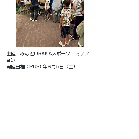
主催：みなとOSAKAスポーツコミッシ
ョン
開催日程：2025年9月6日（土）
開催場所：八幡屋商店街（大阪市港区）
９月に八幡屋商店街で行われる「八幡屋
まつり」で、みなくるーがｅスポーツ体
験ブースを出店します！歴史あるドーム
型アーケード下で地元ブラスバンドをは
じめ、盛りだくさんのイベントや様々な
飲食ブースの出店あり！！