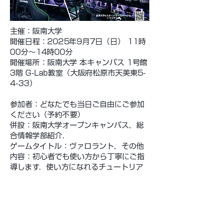
主催：
阪南大学
開催日程：2025年9月7日（日） 11時
00分～14時00分
開催場所：阪南大学 本キャンパス 1号館
3階 G-Lab教室（大阪府松原市天美東5-
4-33）
参加者：どなたでも当日ご自由にご参加
ください（予約不要）
併設：阪南大学オープンキャンパス，総
合情報学部紹介．
ゲームタイトル：ヴァロラント，その他
内容：初心者でも使い方から丁寧にご指
導します．使い方になれるチュートリア
ルを体験してもらいます．経験者はご自
身のIDでスイフトプレイで試合にチャレ
ンジします．
阪南大学の「eスポーツを取り入れた実践
教育」の内容も紹介します．