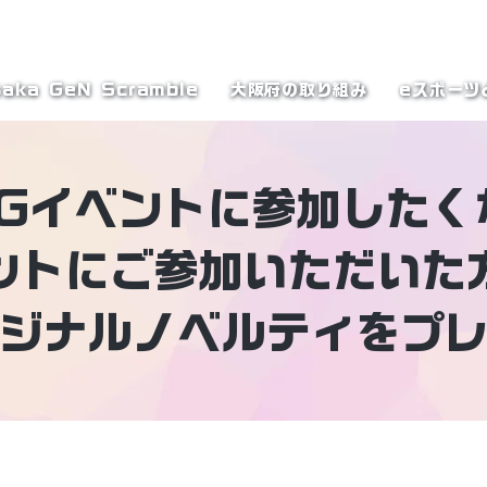
テーブル
aka GeN Scramble
大阪府の取り組み
eスポーツ
GGイベントに参加したく
ントにご参加いただいた
ジナルノベルティをプ