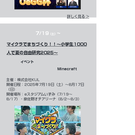
詳しく見る >
7/19
~
（土）
マイクラでまちづくり！！～小学生1000
人で夏の自由研究2025～
イベント
Minecraft
​主催：株式会社KUL
開催日程：​​​2025年7月19日（土）～8月17日
（日）
開催場所：eスタジアムいずみ（7/19～
8/17）・泉佐野オチアリーナ（8/2～8/3）