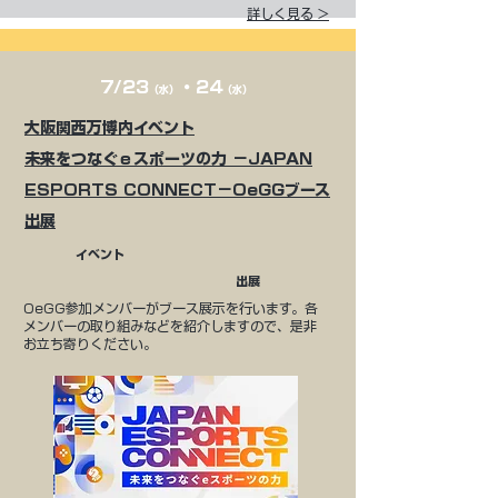
詳しく見る >
7/23
・24
（水）
（水）
​​大阪関西万博内イベント​
未来をつなぐｅスポーツの力 －JAPAN
ESPORTS CONNECT－OeGGブース
出展​
イベント
出展
​​OeGG参加メンバーがブース展示を行います。各
メンバーの取り組みなどを紹介しますので、是非
お立ち寄りください。