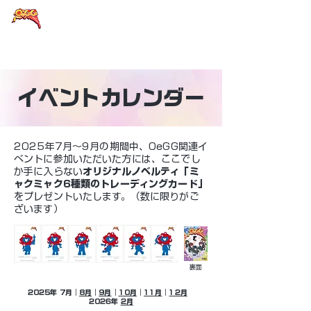
大阪eスポーツラウンドテーブル
イベントカレンダー
2025年7月～9月の期間中、OeGG関連イ
ベントに参加いただいた方には、ここでし
か手に入らない
オリジナルノベルティ「ミ
ャクミャク6種類のトレーディングカード」
をプレゼントいたします。（数に限りがご
ざいます）
裏面
2025年
7月
｜
8月
｜
9月
｜
10月
｜
11月
｜
12月
2026年
2月