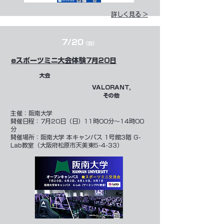
詳しく見る >
7/20
（日）
eスポーツミニ大会体験7月20日
大会
VALORANT,
その他
​主催：
阪南大学
開催日程：7月20日（日）11時00分～14時00
分
開催場所：阪南大学 本キャンパス 1号館3階 G-
Lab教室（大阪府松原市天美東5-4-33）