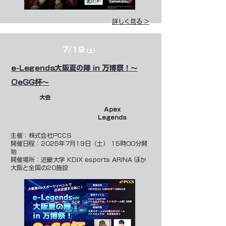
詳しく見る >
7/19
（土）
e-Legends大阪夏の陣 in 万博祭！～
OeGG杯～
大会
Apex
Legends
​主催：株式会社PCCS
開催日程：2025年7月19日（土） 15時00分開
始
開催場所：近畿大学 KDIX esports ARINA ほか
大阪と全国の20施設