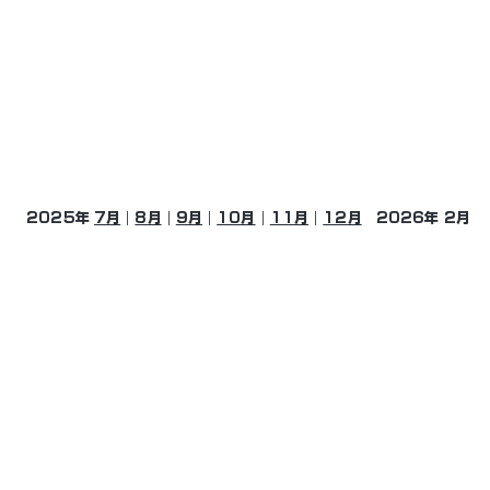
2025年
7月
｜
8月
｜
9月
｜
10月
｜
11月
｜
12月
2026年 2月
©Osaka eSports Growth Guild, All Rights Reserved.